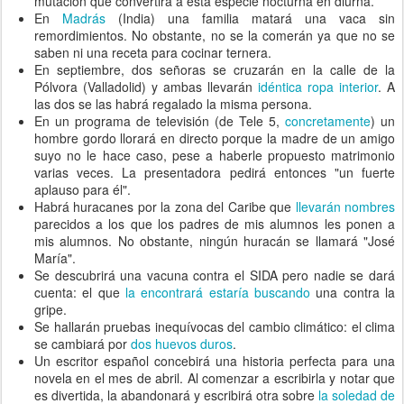
mutación que convertirá a esta especie nocturna en diurna.
En
Madrás
(India) una familia matará una vaca sin
remordimientos. No obstante, no se la comerán ya que no se
saben ni una receta para cocinar ternera.
En septiembre, dos señoras se cruzarán en la calle de la
Pólvora (Valladolid) y ambas llevarán
idéntica ropa interior
. A
las dos se las habrá regalado la misma persona.
En un programa de televisión (de Tele 5,
concretamente
) un
hombre gordo llorará en directo porque la madre de un amigo
suyo no le hace caso, pese a haberle propuesto matrimonio
varias veces. La presentadora pedirá entonces "un fuerte
aplauso para él".
Habrá huracanes por la zona del Caribe que
llevarán nombres
parecidos a los que los padres de mis alumnos les ponen a
mis alumnos. No obstante, ningún huracán se llamará "José
María".
Se descubrirá una vacuna contra el SIDA pero nadie se dará
cuenta: el que
la encontrará estaría buscando
una contra la
gripe.
Se hallarán pruebas inequívocas del cambio climático: el clima
se cambiará por
dos huevos duros
.
Un escritor español concebirá una historia perfecta para una
novela en el mes de abril. Al comenzar a escribirla y notar que
es divertida, la abandonará y escribirá otra sobre
la soledad de