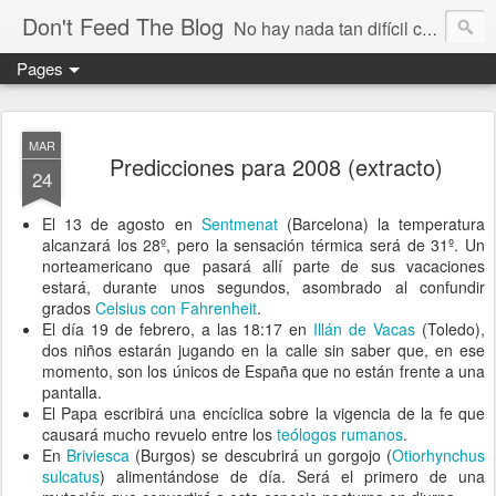
Don't Feed The Blog
No hay nada tan difícil como no engañarse
Pages
MAR
Predicciones para 2008 (extracto)
24
El 13 de agosto en
Sentmenat
(Barcelona) la temperatura
alcanzará los 28º, pero la sensación térmica será de 31º. Un
norteamericano que pasará allí parte de sus vacaciones
estará, durante unos segundos, asombrado al confundir
grados
Celsius con Fahrenheit
.
El día 19 de febrero, a las 18:17 en
Illán de Vacas
(Toledo),
dos niños estarán jugando en la calle sin saber que, en ese
momento, son los únicos de España que no están frente a una
pantalla.
El Papa escribirá una encíclica sobre la vigencia de la fe que
causará mucho revuelo entre los
teólogos rumanos
.
En
Briviesca
(Burgos) se descubrirá un gorgojo (
Otiorhynchus
sulcatus
) alimentándose de día. Será el primero de una