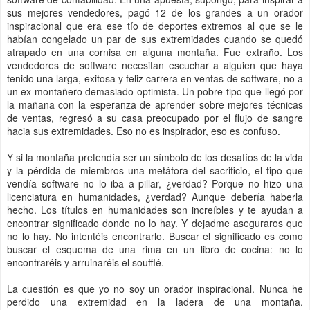
sus mejores vendedores, pagó 12 de los grandes a un orador
inspiracional que era ese tío de deportes extremos al que se le
habían congelado un par de sus extremidades cuando se quedó
atrapado en una cornisa en alguna montaña. Fue extraño. Los
vendedores de software necesitan escuchar a alguien que haya
tenido una larga, exitosa y feliz carrera en ventas de software, no a
un ex montañero demasiado optimista. Un pobre tipo que llegó por
la mañana con la esperanza de aprender sobre mejores técnicas
de ventas, regresó a su casa preocupado por el flujo de sangre
hacia sus extremidades. Eso no es inspirador, eso es confuso.
Y si la montaña pretendía ser un símbolo de los desafíos de la vida
y la pérdida de miembros una metáfora del sacrificio, el tipo que
vendía software no lo iba a pillar, ¿verdad? Porque no hizo una
licenciatura en humanidades, ¿verdad? Aunque debería haberla
hecho. Los títulos en humanidades son increíbles y te ayudan a
encontrar significado donde no lo hay. Y dejadme aseguraros que
no lo hay. No intentéis encontrarlo. Buscar el significado es como
buscar el esquema de una rima en un libro de cocina: no lo
encontraréis y arruinaréis el soufflé.
La cuestión es que yo no soy un orador inspiracional. Nunca he
perdido una extremidad en la ladera de una montaña,