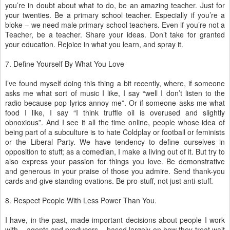
you’re in doubt about what to do, be an amazing teacher. Just for
your twenties. Be a primary school teacher. Especially if you’re a
bloke – we need male primary school teachers. Even if you’re not a
Teacher, be a teacher. Share your ideas. Don’t take for granted
your education. Rejoice in what you learn, and spray it.
7. Define Yourself By What You Love
I’ve found myself doing this thing a bit recently, where, if someone
asks me what sort of music I like, I say “well I don’t listen to the
radio because pop lyrics annoy me”. Or if someone asks me what
food I like, I say “I think truffle oil is overused and slightly
obnoxious”. And I see it all the time online, people whose idea of
being part of a subculture is to hate Coldplay or football or feminists
or the Liberal Party. We have tendency to define ourselves in
opposition to stuff; as a comedian, I make a living out of it. But try to
also express your passion for things you love. Be demonstrative
and generous in your praise of those you admire. Send thank-you
cards and give standing ovations. Be pro-stuff, not just anti-stuff.
8. Respect People With Less Power Than You.
I have, in the past, made important decisions about people I work
with – agents and producers – based largely on how they treat wait