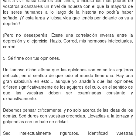
vais a vivir hasta casi los cien años, e incluso los más pobres de
vosotros alcanzaréis un nivel de riqueza con el que la mayoría de
los seres humanos a lo largo de la historia no podría haber
soñado. ¡Y esta larga y lujosa vida que tenéis por delante os va a
deprimir!
¡Pero no desesperéis! Existe una correlación inversa entre la
depresión y el ejercicio. Hazlo. Corred, mis hermosos intelectuales,
corred.
5. Sé firme con tus opiniones.
Un famoso dicho afirma que las opiniones son como los agujeros
del culo, en el sentido de que todo el mundo tiene una. Hay una
gran sabiduría en esto... aunque yo añadiría que las opiniones
difieren significativamente de los agujeros del culo, en el sentido de
que las vuestras deben ser examinadas constante y
exhaustivamente.
Debemos pensar críticamente, y no solo acerca de las ideas de los
demás. Sed duros con vuestras creencias. Llevadlas a la terraza y
golpeadlas con un bate de cricket.
Sed intelectualmente rigurosos. Identificad vuestras