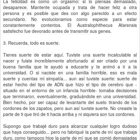
La felicidad es como un orgasmo: si lo piensas demasiado,
desaparece. Mantente ocupada y trata de hacer feliz a otra
persona y es posible que des con algo parecido a un efecto
secundario. No evolucionamos como especie para estar
constantemente contentos. El Australophithecus Afarensis
satisfecho fue devorado antes de transmitir sus genes.
3. Recuerda, todo es suerte.
Tienes suerte de estar aquí. Tuviste una suerte incalculable al
nacer y fuiste increíblemente afortunado al ser criado por una
buena familia que te ayudó a educarte y te animó a ir a la
universidad. O si naciste en una familia horrible, eso es mala
suerte y cuentas mi simpatía... aun así tuviste suerte: suerte de
estar hecho del tipo de ADN que hizo el tipo de cerebro que -
situado en el entorno de un infancia horrible- tomaba decisiones
que terminaron, eventualmente, graduándote en una universidad.
Bien hecho, por ser capaz de levantarte del suelo tirando de los
cordones de los zapatos, pero aun así tuviste suerte. No creaste la
parte de ti que tiró de ti hacia arriba y ni siquiera son tus cordones.
Supongo que trabajé duro para alcanzar cualquier logro dudoso
que haya conseguido... pero no fabriqué la parte de mí que trabaja
duro, como tampoco hice la parte de mí que se comió demasiadas