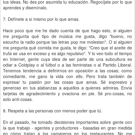
tus ideas. No des por asumida tu educación. Regocíjate por lo que
aprendes y disemínalo.
7. Defínete a sí mismo por lo que amas.
Hace poco que me he dado cuenta de que hago esto, si alguien
me pregunta qué tipo de música me gusta, digo "bueno, no
escucho la radio porque las letras pop me molestan". O si alguien
me pregunta qué comida me gusta, le digo: "Creo que el aceite de
trufa se usa en exceso y es algo repulsivo". Y lo veo todo el tiempo
en Internet, gente cuya idea de ser parte de una subcultura es
odiar a Coldplay o al fútbol o a las feministas o al Partido Liberal.
Tenemos tendencia a definirnos en oposición a las cosas; como
comediante, me gano la vida con ello. Pero trata también de
expresar tu pasión por las cosas que amas. Sé expresivo y
generoso en tus alabanzas a aquellos a quienes admiras. Envía
tarjetas de agradecimiento y ovaciona en pie. Sé pro-cosas, no
solo anti-cosas.
8. Respeta a las personas con menos poder que tú.
En el pasado, he tomado decisiones importantes sobre gente con
la que trabajo - agentes y productores - basadas en gran medida
en cómo tratan a los camareros en los restaurantes. No me