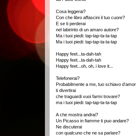
Cosa leggerai?
Con che libro affascini il tuo cuore?
E se ti perderai
nel labirinto di un amaro autore?
Ma i tuoi piedi: tap-tap-ta-ta-tap
Ma i tuoi piedi: tap-tap-ta-ta-tap
Happy feet...ta-dah-tah
Happy feet...ta-dah-tah
Happy feet...oh, oh, i love it...
Telefonerai?
Probabilmente a me, tuo schiavo d'amore
ti divertirai
che traguardi vuoi farmi trovare?
ma i tuoi piedi: tap-tap-ta-ta-tap
A che mostra andrai?
Un Picasso in fiamme ti puo andare?
Ne discuterai
con qualcuno che ne sa parlare?