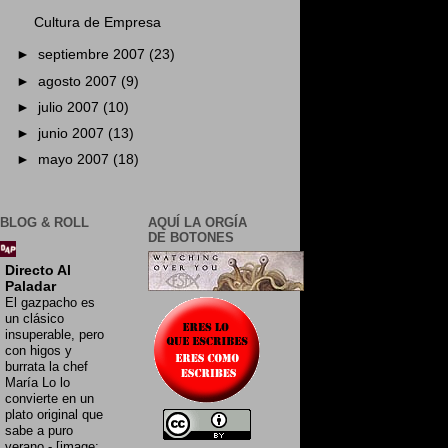
Cultura de Empresa
►
septiembre 2007
(23)
►
agosto 2007
(9)
►
julio 2007
(10)
►
junio 2007
(13)
►
mayo 2007
(18)
BLOG & ROLL
AQUÍ LA ORGÍA
DE BOTONES
Directo Al
Paladar
El gazpacho es
un clásico
insuperable, pero
con higos y
burrata la chef
María Lo lo
convierte en un
plato original que
sabe a puro
verano
-
[image: