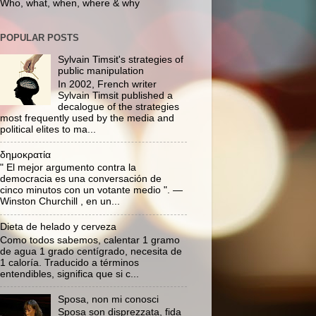
Who, what, when, where & why
POPULAR POSTS
Sylvain Timsit's strategies of
public manipulation
In 2002, French writer
Sylvain Timsit published a
decalogue of the strategies
most frequently used by the media and
political elites to ma...
δημοκρατία
" El mejor argumento contra la
democracia es una conversación de
cinco minutos con un votante medio ". —
Winston Churchill , en un...
Dieta de helado y cerveza
Como todos sabemos, calentar 1 gramo
de agua 1 grado centígrado, necesita de
1 caloría. Traducido a términos
entendibles, significa que si c...
Sposa, non mi conosci
Sposa son disprezzata, fida