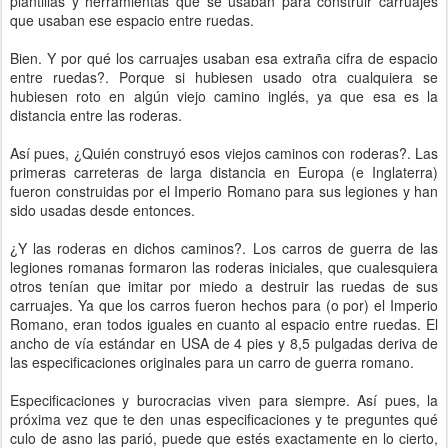
plantillas y herramientas que se usaban para construir carruajes
que usaban ese espacio entre ruedas.
Bien. Y por qué los carruajes usaban esa extraña cifra de espacio
entre ruedas?. Porque si hubiesen usado otra cualquiera se
hubiesen roto en algún viejo camino inglés, ya que esa es la
distancia entre las roderas.
Así pues, ¿Quién construyó esos viejos caminos con roderas?. Las
primeras carreteras de larga distancia en Europa (e Inglaterra)
fueron construidas por el Imperio Romano para sus legiones y han
sido usadas desde entonces.
¿Y las roderas en dichos caminos?. Los carros de guerra de las
legiones romanas formaron las roderas iniciales, que cualesquiera
otros tenían que imitar por miedo a destruir las ruedas de sus
carruajes. Ya que los carros fueron hechos para (o por) el Imperio
Romano, eran todos iguales en cuanto al espacio entre ruedas. El
ancho de vía estándar en USA de 4 pies y 8,5 pulgadas deriva de
las especificaciones originales para un carro de guerra romano.
Especificaciones y burocracias viven para siempre. Así pues, la
próxima vez que te den unas especificaciones y te preguntes qué
culo de asno las parió, puede que estés exactamente en lo cierto,