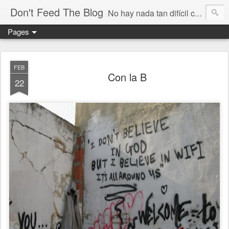
Don't Feed The Blog
No hay nada tan difícil como no engañarse
Pages
FEB
Con la B
22