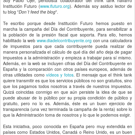
Soy Pablo Ojer, periodista colaborador del think tank navarro
Institución Futuro (
www.ifuturo.org
). Además soy asiduo lector de
tu blog "
Don´t feed the blog
".
Te escribo porque desde Institución Futuro hemos puesto en
marcha la campaña del Día del Contribuyente, para sensibilizar a
la población de la presión fiscal que soporta. Para ello, hemos
habilitado la web
www.diadelcontribuyente.org
con una calculadora
de impuestos para que cada contribuyente pueda realizar de
manera personalizada el cálculo de qué día del año deja de pagar
impuestos a la administración y empieza a trabajar para sí mismo.
Además, en la web se incluyen cifras del Día del Contribuyente en
España y la comparación con otros países europeos, además de
otras utilidades como
vídeos y fotos
. El mensaje que el think tank
quiere transmitir es que los servicios públicos no son gratuitos, sino
que los pagamos todos nosotros a través de nuestros impuestos.
Quizá coincidas conmigo en que aún persiste la idea de que se
puede abusar de lo público por su propia condición de público y
gratuito, pero no lo es. Además, éste es un buen ejercicio de
transparencia (una vez terminada la campaña de la renta) sobre lo
que la Administración toma de nosotros y lo que le podemos exigir.
Esta iniciativa, poco conocida en España pero muy extendida en
países como Estados Unidos, Canadá o Reino Unido, es un buen