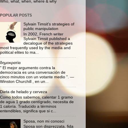
Who, what, when, where & why
POPULAR POSTS
Sylvain Timsit's strategies of
public manipulation
In 2002, French writer
Sylvain Timsit published a
decalogue of the strategies
most frequently used by the media and
political elites to ma...
δημοκρατία
" El mejor argumento contra la
democracia es una conversación de
cinco minutos con un votante medio ". —
Winston Churchill , en un...
Dieta de helado y cerveza
Como todos sabemos, calentar 1 gramo
de agua 1 grado centígrado, necesita de
1 caloría. Traducido a términos
entendibles, significa que si c...
Sposa, non mi conosci
Sposa son disprezzata, fida