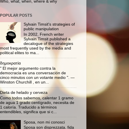
Who, what, when, where & why
POPULAR POSTS
Sylvain Timsit's strategies of
public manipulation
In 2002, French writer
Sylvain Timsit published a
decalogue of the strategies
most frequently used by the media and
political elites to ma...
δημοκρατία
" El mejor argumento contra la
democracia es una conversación de
cinco minutos con un votante medio ". —
Winston Churchill , en un...
Dieta de helado y cerveza
Como todos sabemos, calentar 1 gramo
de agua 1 grado centígrado, necesita de
1 caloría. Traducido a términos
entendibles, significa que si c...
Sposa, non mi conosci
Sposa son disprezzata, fida