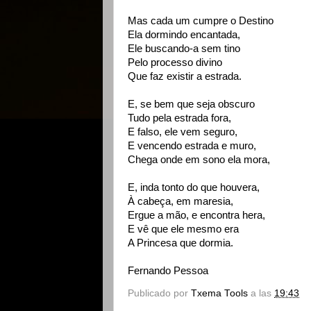
Mas cada um cumpre o Destino
Ela dormindo encantada,
Ele buscando-a sem tino
Pelo processo divino
Que faz existir a estrada.
E, se bem que seja obscuro
Tudo pela estrada fora,
E falso, ele vem seguro,
E vencendo estrada e muro,
Chega onde em sono ela mora,
E, inda tonto do que houvera,
À cabeça, em maresia,
Ergue a mão, e encontra hera,
E vê que ele mesmo era
A Princesa que dormia.
Fernando Pessoa
Publicado por
Txema Tools
a las
19:43