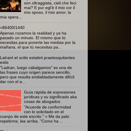
son oltraggiata, cieli che feci
mai? E pur egl'è il mio cor il
mio sposo, il mio amor, la
mia spera...
=86400/1440
Apenas rozamos la realidad y ya ha
pasado un minuto. El mismo que tú
necesitas para ponerte las medias por la
mañana, el que tú necesitas pa...
Latrant et scitis estatint praetesquitantes
estis
"Ladran, luego cabalgamos" es una de
las frases cuyo origen parece sencillo,
pero que resulta endiabladamente difícil
dar con el a...
Guía rápida de expresiones
jurídicas y su significado aka
cosas de abogados
"Acuerde de conformidad
con lo solicitado en el
cuerpo de este escrito." = Me da palo
repetirme, lee arriba. "Como ha ...