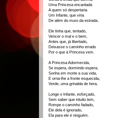
Uma Princesa encantada
A quem só despertaria
Um Infante, que viria
De além do muro da estrada.
Ele tinha que, tentado,
Vencer o mal e o bem,
Antes que, já libertado,
Deixasse o caminho errado
Por o que à Princesa vem.
A Princesa Adormecida,
Se espera, dormindo espera,
Sonha em morte a sua vida,
E orna-lhe a fronte esquecida,
Verde, uma grinalda de hera.
Longe o Infante, esforçado,
Sem saber que intuito tem,
Rompe o caminho fadado,
Ele dela é ignorado,
Ela para ele é ninguém.