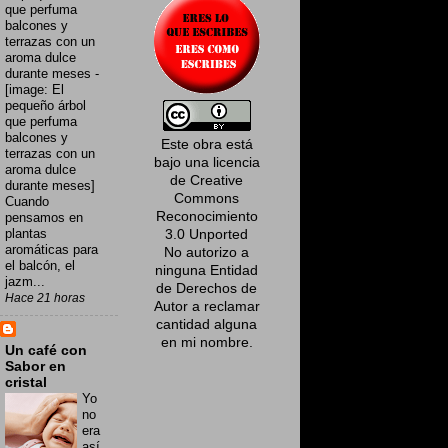
que perfuma
balcones y
terrazas con un
aroma dulce
durante meses
-
[image: El
pequeño árbol
que perfuma
balcones y
Este obra está
terrazas con un
bajo una
licencia
aroma dulce
de Creative
durante meses]
Commons
Cuando
Reconocimiento
pensamos en
plantas
3.0 Unported
aromáticas para
No autorizo a
el balcón, el
ninguna Entidad
jazm...
de Derechos de
Hace 21 horas
Autor a reclamar
cantidad alguna
en mi nombre
.
Un café con
Sabor en
cristal
Yo
no
era
así