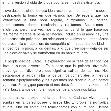
en una versión diluida de lo que podría ser nuestra existencia.
Llevo dos días sintiendo esa idea resonar con fuerza en mi cabeza,
destripando la forma en que vivimos hoy. Se espera que nos
levantemos a una hora regular, cumplamos un horario,
produzcamos, demos resultados y repitamos. Aplaudimos la
eficiencia, pero rara vez nos preguntamos si lo que hacemos
realmente merece la pena ser hecho. Incluso en el amor hay una
domesticación peligrosa: las relaciones se vuelven contratos tácitos
de presencia sin atención, de compañía sin mirada. La fidelidad —
a nosotros mismos, a los demás, a lo que creemos— deja de ser
una elección viva y se transforma en un hábito muerto.
La perplejidad del vacío, la exploración de la falta de sentido nos
lleva a buscar diversión. Es curioso que la palabra “diversión”
provenga de “divertere”, que significa salirse del camino. Nos
escapamos a las pantallas, a los centros comerciales, a fines de
semana hiperplaneados y los algoritmos nos dicen qué ver, comer
y pensar. Pero, ¿qué pasaría si nos detuviéramos en vez de huir?
¿Y si buscáramos dentro en lugar de fuera lo que nos falta?
La naturaleza no experimenta aburrimiento. Cada ser vivo, nube y
sombra en la pared posee lo irrepetible. El problema no radica
afuera, sino en cómo nos relacionamos con el mundo. Hemos