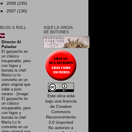
►
2008
(235)
►
2007
(130)
BLOG & ROLL
AQUÍ LA ORGÍA
DE BOTONES
Directo Al
Paladar
El gazpacho es
un clásico
insuperable, pero
con higos y
burrata la chef
María Lo lo
convierte en un
plato original que
sabe a puro
verano
-
[image:
Este obra está
El gazpacho es
bajo una
licencia
un clásico
de Creative
insuperable, pero
Commons
con higos y
Reconocimiento
burrata la chef
María Lo lo
3.0 Unported
convierte en un
No autorizo a
plato original que