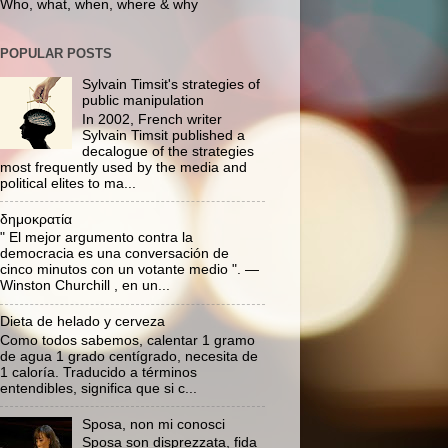
Who, what, when, where & why
POPULAR POSTS
Sylvain Timsit's strategies of
public manipulation
In 2002, French writer
Sylvain Timsit published a
decalogue of the strategies
most frequently used by the media and
political elites to ma...
δημοκρατία
" El mejor argumento contra la
democracia es una conversación de
cinco minutos con un votante medio ". —
Winston Churchill , en un...
Dieta de helado y cerveza
Como todos sabemos, calentar 1 gramo
de agua 1 grado centígrado, necesita de
1 caloría. Traducido a términos
entendibles, significa que si c...
Sposa, non mi conosci
Sposa son disprezzata, fida