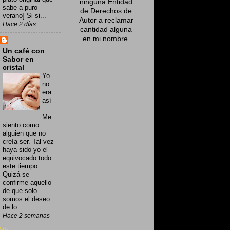
ninguna Entidad
sabe a puro
de Derechos de
verano] Si si...
Autor a reclamar
Hace 2 días
cantidad alguna
en mi nombre
.
Un café con
Sabor en
cristal
Yo
no
era
así
-
Me
siento como
alguien que no
creía ser. Tal vez
haya sido yo el
equivocado todo
este tiempo.
Quizá se
confirme aquello
de que solo
somos el deseo
de lo ...
Hace 2 semanas