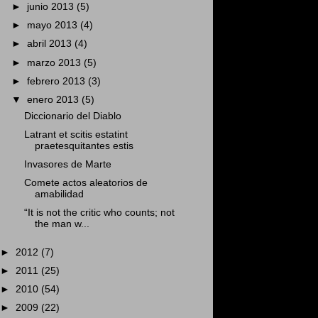
►
junio 2013
(5)
►
mayo 2013
(4)
►
abril 2013
(4)
►
marzo 2013
(5)
►
febrero 2013
(3)
▼
enero 2013
(5)
Diccionario del Diablo
Latrant et scitis estatint
praetesquitantes estis
Invasores de Marte
Comete actos aleatorios de
amabilidad
“It is not the critic who counts; not
the man w...
►
2012
(7)
►
2011
(25)
►
2010
(54)
►
2009
(22)